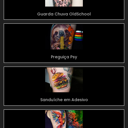
Guarda Chuva OldSchool
Preguiça Psy
Sanduíche em Adesivo