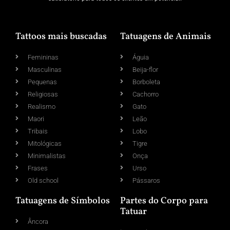
Tattoos mais buscadas
Tatuagens de Animais
Femininas
Águia
Masculinas
Beija-flor
Pequenas
Borboleta
Religiosas
Cachorro
Realismo
Gato
Maori
Leão
Tribais
Lobo
Mitológicas
Tigre
Minimalistas
Onça
Frases
Urso
Old school
Pássaros
Tatuagens de Símbolos
Partes do Corpo para
Tatuar
Âncora