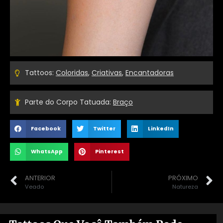
Tattoos:
Coloridas
,
Criativas
,
Encantadoras
Parte do Corpo Tatuada:
Braço
Facebook
Twitter
LinkedIn
WhatsApp
Pinterest
ANTERIOR
PRÓXIMO
Veado
Natureza