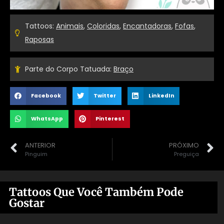
Tattoos:
Animais
,
Coloridas
,
Encantadoras
,
Fofas
,
Raposas
Parte do Corpo Tatuada:
Braço
Facebook
Twitter
LinkedIn
WhatsApp
Pinterest
ANTERIOR
PRÓXIMO
Pinguim
Preguiça
Tattoos Que Você Também Pode
Gostar