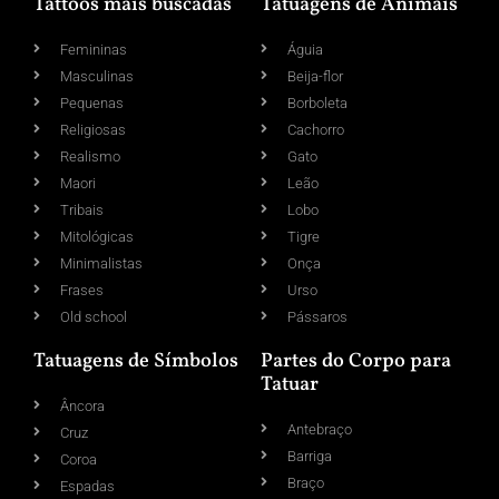
Tattoos mais buscadas
Tatuagens de Animais
Femininas
Águia
Masculinas
Beija-flor
Pequenas
Borboleta
Religiosas
Cachorro
Realismo
Gato
Maori
Leão
Tribais
Lobo
Mitológicas
Tigre
Minimalistas
Onça
Frases
Urso
Old school
Pássaros
Tatuagens de Símbolos
Partes do Corpo para
Tatuar
Âncora
Antebraço
Cruz
Barriga
Coroa
Braço
Espadas