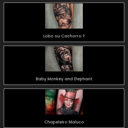
Lobo ou Cachorro ?
Baby Monkey and Elephant
Chapeleiro Maluco