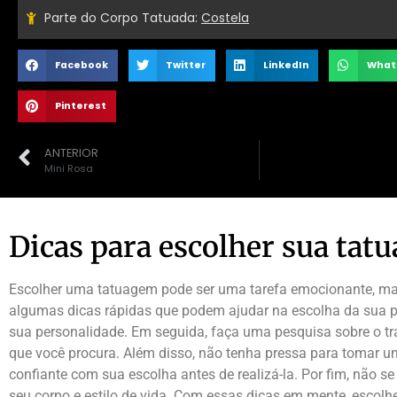
Parte do Corpo Tatuada:
Costela
Facebook
Twitter
LinkedIn
What
Pinterest
ANTERIOR
Mini Rosa
Dicas para escolher sua tat
Escolher uma tatuagem pode ser uma tarefa emocionante, mas 
algumas dicas rápidas que podem ajudar na escolha da sua pr
sua personalidade. Em seguida, faça uma pesquisa sobre o tr
que você procura. Além disso, não tenha pressa para tomar u
confiante com sua escolha antes de realizá-la. Por fim, não 
seu corpo e estilo de vida. Com essas dicas em mente, escol