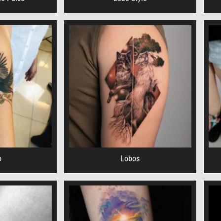
o
Lobos