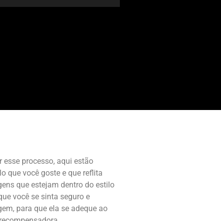
 esse processo, aqui estão
 que você goste e que reflita
ens que estejam dentro do estilo
ue você se sinta seguro e
agem, para que ela se adeque ao
e recompensadora.