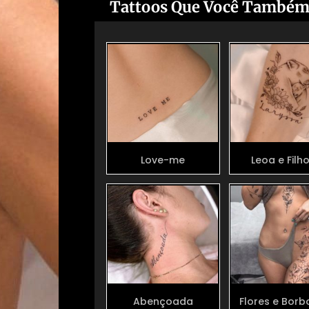
Tattoos Que Você Também
Love-me
Leoa e Filh
Abençoada
Flores e Borb