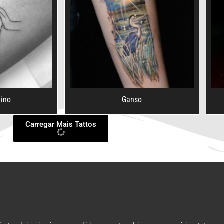
ino
Ganso
Carregar Mais Tattos