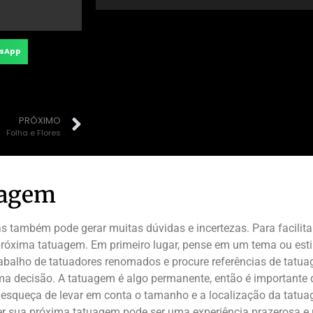
sApp
PRÓXIMO
Folha e Flores
uagem
também pode gerar muitas dúvidas e incertezas. Para facilitar
óxima tatuagem. Em primeiro lugar, pense em um tema ou estilo
abalho de tatuadores renomados e procure referências de tatuag
ma decisão. A tatuagem é algo permanente, então é importante q
se esqueça de levar em conta o tamanho e a localização da tatu
her sua próxima tatuagem pode ser uma experiência prazerosa 