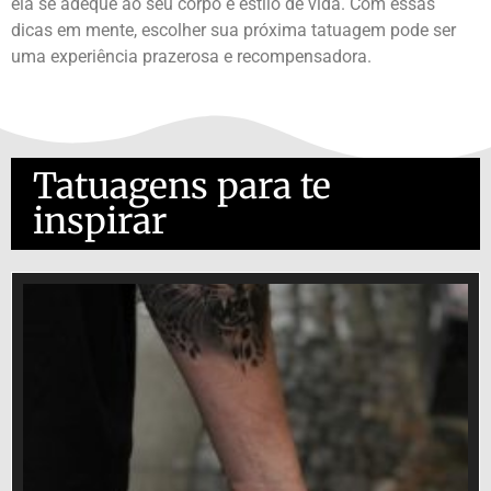
ela se adeque ao seu corpo e estilo de vida. Com essas
dicas em mente, escolher sua próxima tatuagem pode ser
uma experiência prazerosa e recompensadora.
Tatuagens para te
inspirar