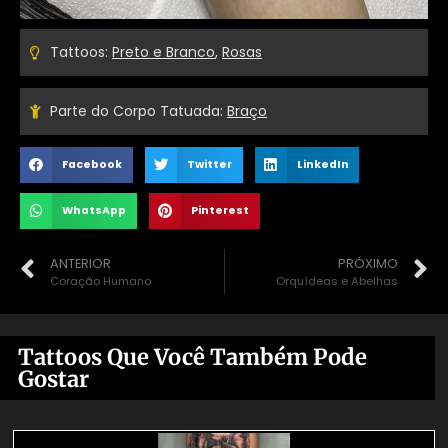
Tattoos:
Preto e Branco
,
Rosas
Parte do Corpo Tatuada:
Braço
Facebook
Twitter
LinkedIn
WhatsApp
Pinterest
ANTERIOR
PRÓXIMO
Coração Humano
Orquídeas e Abelhas
Tattoos Que Você Também Pode
Gostar