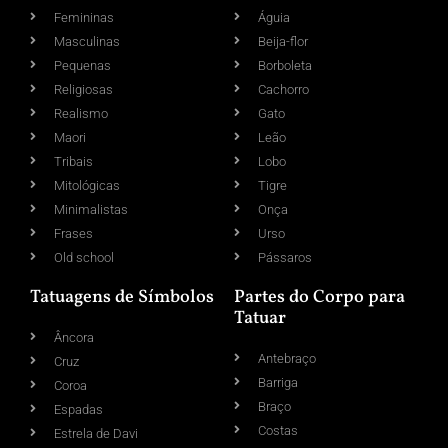
Femininas
Águia
Masculinas
Beija-flor
Pequenas
Borboleta
Religiosas
Cachorro
Realismo
Gato
Maori
Leão
Tribais
Lobo
Mitológicas
Tigre
Minimalistas
Onça
Frases
Urso
Old school
Pássaros
Tatuagens de Símbolos
Partes do Corpo para
Tatuar
Âncora
Antebraço
Cruz
Barriga
Coroa
Braço
Espadas
Costas
Estrela de Davi