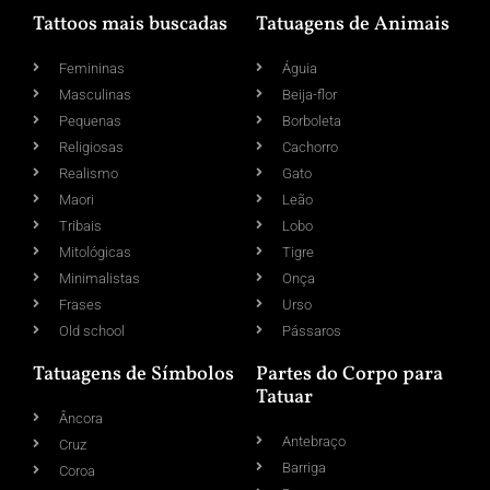
Tattoos mais buscadas
Tatuagens de Animais
Femininas
Águia
Masculinas
Beija-flor
Pequenas
Borboleta
Religiosas
Cachorro
Realismo
Gato
Maori
Leão
Tribais
Lobo
Mitológicas
Tigre
Minimalistas
Onça
Frases
Urso
Old school
Pássaros
Tatuagens de Símbolos
Partes do Corpo para
Tatuar
Âncora
Antebraço
Cruz
Barriga
Coroa