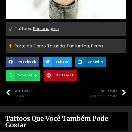
Tattoos:
Personagem
Parte do Corpo Tatuada:
Panturrilha
,
Perna
Facebook
Twitter
LinkedIn
WhatsApp
Pinterest
ANTERIOR
PRÓXIMO
Sereia
Gato na Cartola
Tattoos Que Você Também Pode
Gostar