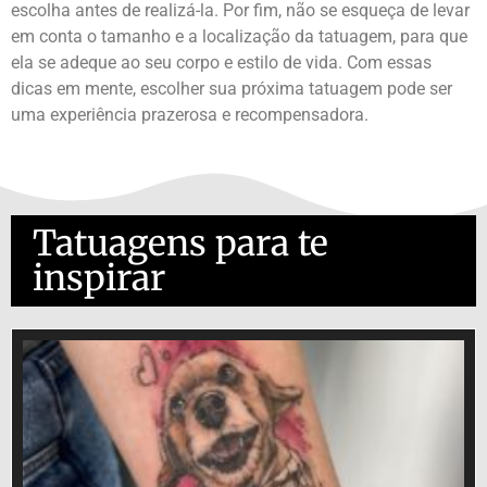
escolha antes de realizá-la. Por fim, não se esqueça de levar
em conta o tamanho e a localização da tatuagem, para que
ela se adeque ao seu corpo e estilo de vida. Com essas
dicas em mente, escolher sua próxima tatuagem pode ser
uma experiência prazerosa e recompensadora.
Tatuagens para te
inspirar