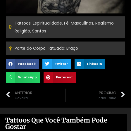
Tattoos:
Espiritualidade
,
Fé
,
Masculinas
,
Realismo
,
Religião
,
Santos
Parte do Corpo Tatuada:
Braço
Facebook
Twitter
LinkedIn
WhatsApp
Pinterest
ANTERIOR
PRÓXIMO
Caveira
India Tainá
Tattoos Que Você Também Pode
Gostar