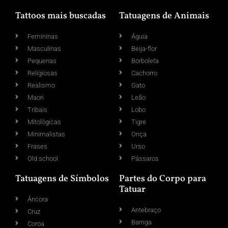
Tattoos mais buscadas
Tatuagens de Animais
Femininas
Águia
Masculinas
Beija-flor
Pequenas
Borboleta
Religiosas
Cachorro
Realismo
Gato
Maori
Leão
Tribais
Lobo
Mitológicas
Tigre
Minimalistas
Onça
Frases
Urso
Old school
Pássaros
Tatuagens de Símbolos
Partes do Corpo para
Tatuar
Âncora
Antebraço
Cruz
Barriga
Coroa