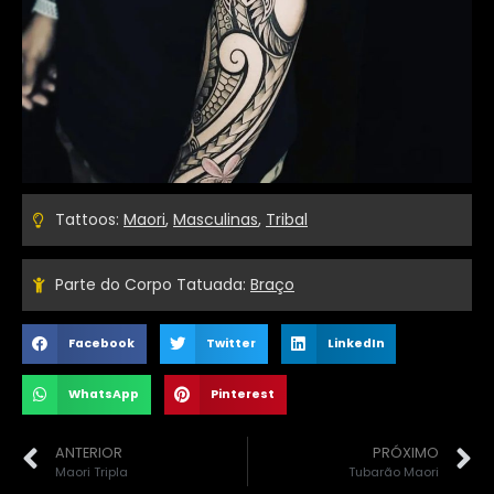
Tattoos:
Maori
,
Masculinas
,
Tribal
Parte do Corpo Tatuada:
Braço
Facebook
Twitter
LinkedIn
WhatsApp
Pinterest
ANTERIOR
PRÓXIMO
Maori Tripla
Tubarão Maori