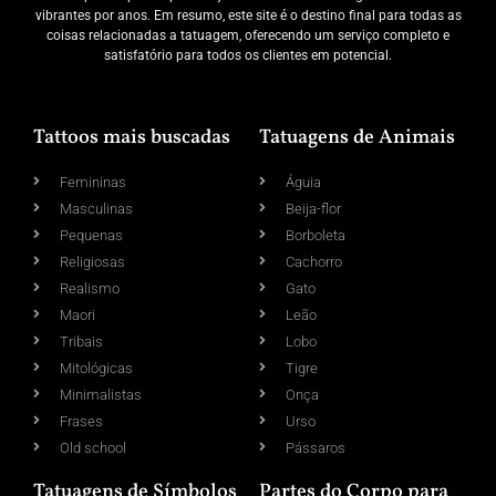
vibrantes por anos. Em resumo, este site é o destino final para todas as
coisas relacionadas a tatuagem, oferecendo um serviço completo e
satisfatório para todos os clientes em potencial.
Tattoos mais buscadas
Tatuagens de Animais
Femininas
Águia
Masculinas
Beija-flor
Pequenas
Borboleta
Religiosas
Cachorro
Realismo
Gato
Maori
Leão
Tribais
Lobo
Mitológicas
Tigre
Minimalistas
Onça
Frases
Urso
Old school
Pássaros
Tatuagens de Símbolos
Partes do Corpo para