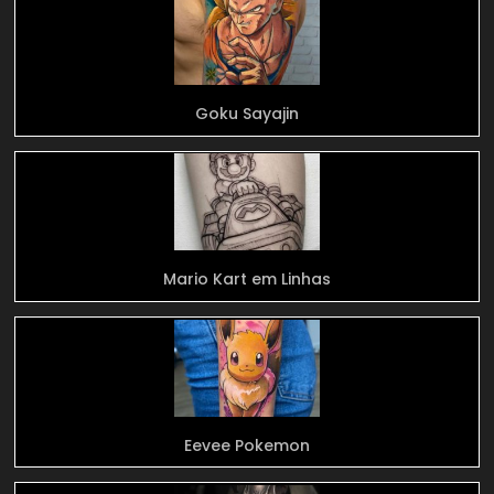
Goku Sayajin
Mario Kart em Linhas
Eevee Pokemon