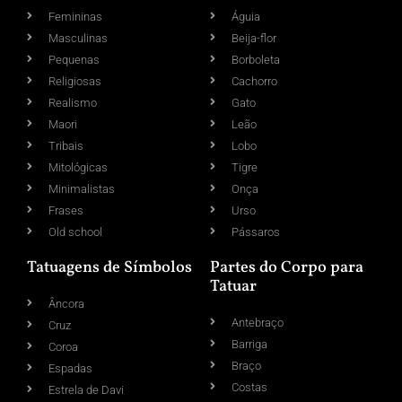
Femininas
Águia
Masculinas
Beija-flor
Pequenas
Borboleta
Religiosas
Cachorro
Realismo
Gato
Maori
Leão
Tribais
Lobo
Mitológicas
Tigre
Minimalistas
Onça
Frases
Urso
Old school
Pássaros
Tatuagens de Símbolos
Partes do Corpo para
Tatuar
Âncora
Antebraço
Cruz
Barriga
Coroa
Braço
Espadas
Costas
Estrela de Davi