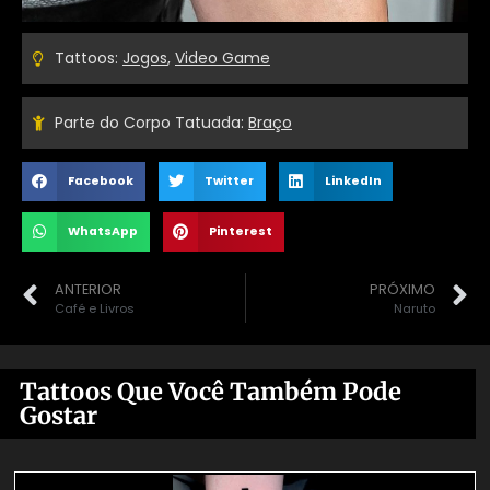
Tattoos:
Jogos
,
Video Game
Parte do Corpo Tatuada:
Braço
Facebook
Twitter
LinkedIn
WhatsApp
Pinterest
ANTERIOR
PRÓXIMO
Café e Livros
Naruto
Tattoos Que Você Também Pode
Gostar