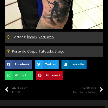
Tattoos:
Índios
,
Realismo
Parte do Corpo Tatuada:
Braço
Facebook
Twitter
LinkedIn
WhatsApp
Pinterest
ANTERIOR
PRÓXIMO
Família
Família de Leões