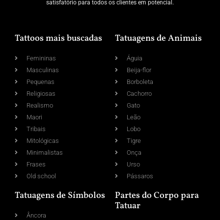
satisfatório para todos os clientes em potencial.
Tattoos mais buscadas
Tatuagens de Animais
Femininas
Águia
Masculinas
Beija-flor
Pequenas
Borboleta
Religiosas
Cachorro
Realismo
Gato
Maori
Leão
Tribais
Lobo
Mitológicas
Tigre
Minimalistas
Onça
Frases
Urso
Old school
Pássaros
Tatuagens de Símbolos
Partes do Corpo para
Tatuar
Âncora