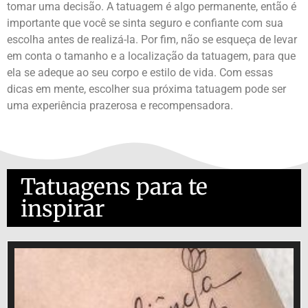
tomar uma decisão. A tatuagem é algo permanente, então é
importante que você se sinta seguro e confiante com sua
escolha antes de realizá-la. Por fim, não se esqueça de levar
em conta o tamanho e a localização da tatuagem, para que
ela se adeque ao seu corpo e estilo de vida. Com essas
dicas em mente, escolher sua próxima tatuagem pode ser
uma experiência prazerosa e recompensadora.
Tatuagens para te
inspirar