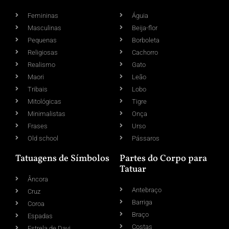
Femininas
Águia
Masculinas
Beija-flor
Pequenas
Borboleta
Religiosas
Cachorro
Realismo
Gato
Maori
Leão
Tribais
Lobo
Mitológicas
Tigre
Minimalistas
Onça
Frases
Urso
Old school
Pássaros
Tatuagens de Símbolos
Partes do Corpo para
Tatuar
Âncora
Antebraço
Cruz
Barriga
Coroa
Braço
Espadas
Costas
Estrela de Davi