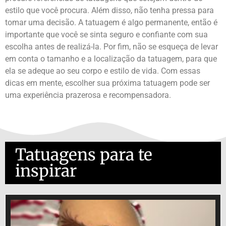
estilo que você procura. Além disso, não tenha pressa para
tomar uma decisão. A tatuagem é algo permanente, então é
importante que você se sinta seguro e confiante com sua
escolha antes de realizá-la. Por fim, não se esqueça de levar
em conta o tamanho e a localização da tatuagem, para que
ela se adeque ao seu corpo e estilo de vida. Com essas
dicas em mente, escolher sua próxima tatuagem pode ser
uma experiência prazerosa e recompensadora.
Tatuagens para te
inspirar