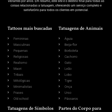
vibrantes por anos. Em resumo, este site é o destino final para todas as
coisas relacionadas a tatuagem, oferecendo um serviço completo e
satisfatório para todos os clientes em potencial.
Tattoos mais buscadas
Tatuagens de Animais
Femininas
Águia
Masculinas
Beija-flor
Pequenas
Borboleta
Religiosas
Cachorro
Realismo
Gato
Maori
Leão
Tribais
Lobo
Mitológicas
Tigre
Minimalistas
Onça
Frases
Urso
Old school
Pássaros
Tatuagens de Símbolos
Partes do Corpo para