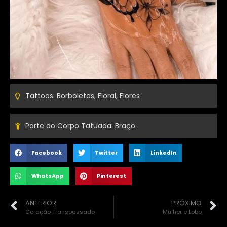
Tattoos:
Borboletas
,
Floral
,
Flores
Parte do Corpo Tatuada:
Braço
Facebook
Twitter
LinkedIn
WhatsApp
Pinterest
ANTERIOR
PRÓXIMO
Coração Transpassado
Mulher e Lobo