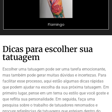
Flamingo
Dicas para escolher sua
tatuagem
Escolher uma tatuagem pode ser uma tarefa emocionante,
mas também pode gerar muitas dúvidas e incertezas. Para
facilitar esse processo, aqui estão algumas dicas rápidas
que podem ajudar na escolha da sua próxima tatuagem. Em
primeiro lugar, pense em um tema ou estilo que você goste e
que reflita sua personalidade. Em seguida, faça uma
pesquisa sobre o trabalho de tatuadores renomados e
procure referências de tatuagens que estejam dentro do