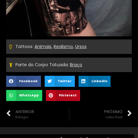
Tattoos:
Animais
,
Realismo
,
Ursos
Parte do Corpo Tatuada:
Braço
Facebook
Twitter
LinkedIn
WhatsApp
Pinterest
ANTERIOR
PRÓXIMO
Relógio
Leão Real