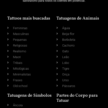
satisfatório para todos os clientes em potencial.
Tattoos mais buscadas
Tatuagens de Animais
Femininas
Águia
Masculinas
Beija-flor
Pequenas
Borboleta
Religiosas
Cachorro
Realismo
Gato
Maori
Leão
Tribais
Lobo
Mitológicas
Tigre
Minimalistas
Onça
Frases
Urso
Old school
Pássaros
Tatuagens de Símbolos
Partes do Corpo para
Tatuar
Âncora