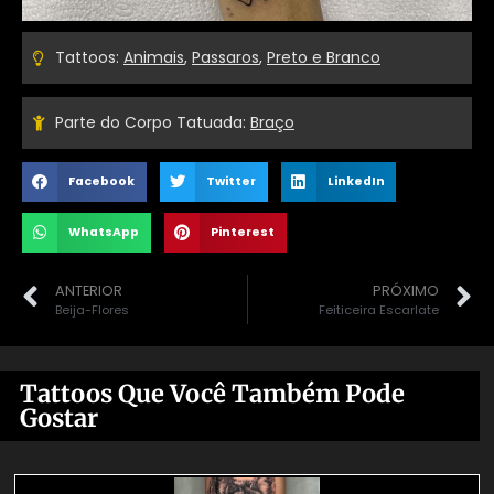
Tattoos:
Animais
,
Passaros
,
Preto e Branco
Parte do Corpo Tatuada:
Braço
Facebook
Twitter
LinkedIn
WhatsApp
Pinterest
ANTERIOR
PRÓXIMO
Beija-Flores
Feiticeira Escarlate
Tattoos Que Você Também Pode
Gostar