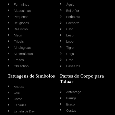
Femininas
Águia
Masculinas
Beija-flor
Pequenas
Borboleta
Religiosas
Cachorro
Realismo
Gato
Maori
Leão
Tribais
Lobo
Mitológicas
Tigre
Minimalistas
Onça
Frases
Urso
Old school
Pássaros
Tatuagens de Símbolos
Partes do Corpo para
Tatuar
Âncora
Antebraço
Cruz
Barriga
Coroa
Braço
Espadas
Costas
Estrela de Davi