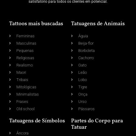
satisfatório para todos os clientes em potencial.
Tattoos mais buscadas
Tatuagens de Animais
Femininas
Águia
Masculinas
Beija-flor
Pequenas
Borboleta
Religiosas
Cachorro
Realismo
Gato
Maori
Leão
Tribais
Lobo
Mitológicas
Tigre
Minimalistas
Onça
Frases
Urso
Old school
Pássaros
Tatuagens de Símbolos
Partes do Corpo para
Tatuar
Âncora