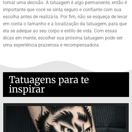
tomar uma decisão. A tatuagem é algo permanente, então é
importante que você se sinta seguro e confiante com sua
escolha antes de realizá-la. Por fim, não se esqueça de levar
em conta o tamanho e a localização da tatuagem, para que
ela se adeque ao seu corpo e estilo de vida. Com essas
dicas em mente, escolher sua próxima tatuagem pode ser
uma experiência prazerosa e recompensadora.
Tatuagens para te
inspirar