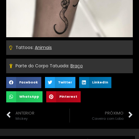
Tattoos:
Animais
Parte do Corpo Tatuada:
Braço
Facebook
Twitter
LinkedIn
WhatsApp
Pinterest
ANTERIOR
PRÓXIMO
Mickey
Caveira com Lobo