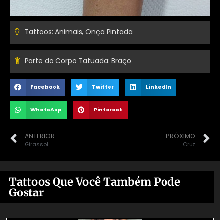
Tattoos:
Animais
,
Onça Pintada
Parte do Corpo Tatuada:
Braço
Facebook
Twitter
LinkedIn
WhatsApp
Pinterest
ANTERIOR
PRÓXIMO
Girassol
Cruz
Tattoos Que Você Também Pode
Gostar