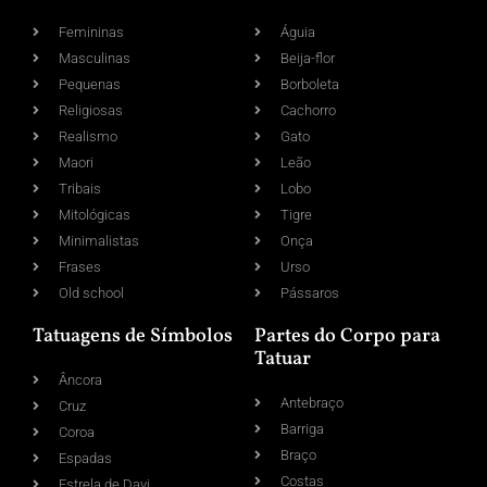
Femininas
Águia
Masculinas
Beija-flor
Pequenas
Borboleta
Religiosas
Cachorro
Realismo
Gato
Maori
Leão
Tribais
Lobo
Mitológicas
Tigre
Minimalistas
Onça
Frases
Urso
Old school
Pássaros
Tatuagens de Símbolos
Partes do Corpo para
Tatuar
Âncora
Antebraço
Cruz
Barriga
Coroa
Braço
Espadas
Costas
Estrela de Davi