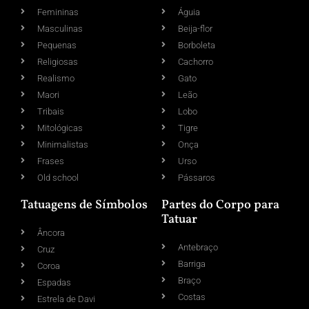
Femininas
Águia
Masculinas
Beija-flor
Pequenas
Borboleta
Religiosas
Cachorro
Realismo
Gato
Maori
Leão
Tribais
Lobo
Mitológicas
Tigre
Minimalistas
Onça
Frases
Urso
Old school
Pássaros
Tatuagens de Símbolos
Partes do Corpo para
Tatuar
Âncora
Antebraço
Cruz
Barriga
Coroa
Braço
Espadas
Costas
Estrela de Davi