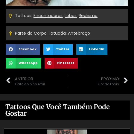
Tattoos:
Encantadoras
,
Lobos
,
Realismo
Parte do Corpo Tatuada:
Antebraço
Facebook
Twitter
LinkedIn
WhatsApp
Pinterest
ANTERIOR
PRÓXIMO
Gato do olho Azul
Flor de Lotus
Tattoos Que Você Também Pode
Gostar