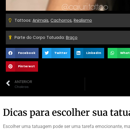
Tattoos:
Animais
,
Cachorros
,
Realismo
Parte do Corpo Tatuada:
Braço
Facebook
Twitter
LinkedIn
What
Pinterest
ANTERIOR
Chakras
Dicas para escolher sua tat
Escolher uma tatuagem pode ser uma tarefa emocionante, mas 