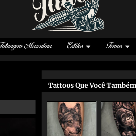
Tatuagem Masculina
Estilos
Temas
Tattoos Que Você Também