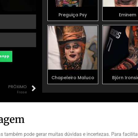
Preguiça Psy
Eminem
sApp
Chapeleiro Maluco
Björn Irons
PRÓXIMO
Frase
uagem
também pode gerar muitas dúvidas e incertezas. Para facilitar