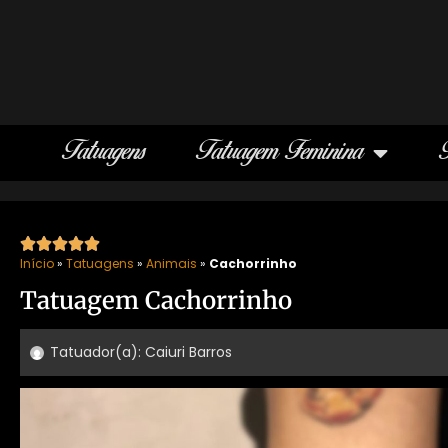
Tatuagens
Tatuagem Feminina





Início
»
Tatuagens
»
Animais
»
Cachorrinho
Tatuagem Cachorrinho
Tatuador(a):
Caiuri Barros