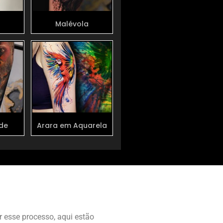
Malévola
ide
Arara em Aquarela
 esse processo, aqui estão