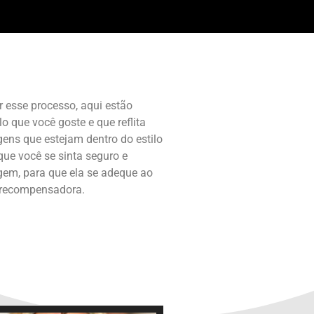
 esse processo, aqui estão
 que você goste e que reflita
ens que estejam dentro do estilo
ue você se sinta seguro e
agem, para que ela se adeque ao
e recompensadora.