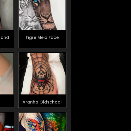
 and
Tigre Meia Face
Aranha Oldschool