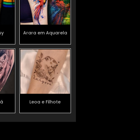
sy
Arara em Aquarela
rá
Leoa e Filhote