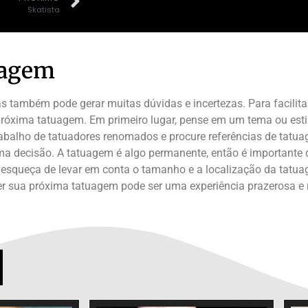
Skatista
uagem
também pode gerar muitas dúvidas e incertezas. Para facilitar
óxima tatuagem. Em primeiro lugar, pense em um tema ou estilo
abalho de tatuadores renomados e procure referências de tatuag
ma decisão. A tatuagem é algo permanente, então é importante q
se esqueça de levar em conta o tamanho e a localização da tatu
her sua próxima tatuagem pode ser uma experiência prazerosa 