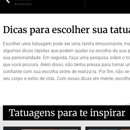
Andorinha
Dicas para escolher sua tat
Escolher uma tatuagem pode ser uma tarefa emocionante, mas 
algumas dicas rápidas que podem ajudar na escolha da sua pr
sua personalidade. Em seguida, faça uma pesquisa sobre o tr
que você procura. Além disso, não tenha pressa para tomar u
confiante com sua escolha antes de realizá-la. Por fim, não 
seu corpo e estilo de vida. Com essas dicas em mente, escol
Tatuagens para te inspirar