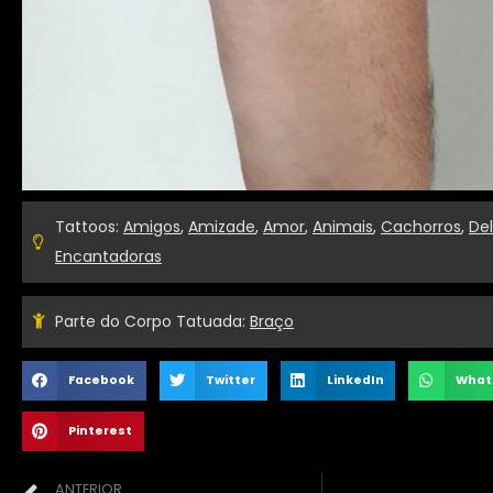
Tattoos:
Amigos
,
Amizade
,
Amor
,
Animais
,
Cachorros
,
De
Encantadoras
Parte do Corpo Tatuada:
Braço
Facebook
Twitter
LinkedIn
What
Pinterest
ANTERIOR