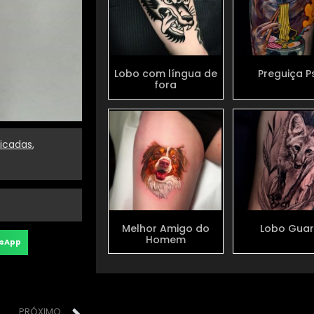
Lobo com língua de
Preguiça P
fora
licadas
,
Melhor Amigo do
Lobo Gua
Homem
sApp
PRÓXIMO