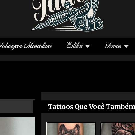
Tatuagem Masculina
Estilos
Temas
Tattoos Que Você Também