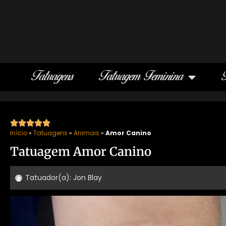
Tatuagens
Tatuagem Feminina





Início
»
Tatuagens
»
Animais
»
Amor Canino
Tatuagem Amor Canino
Tatuador(a):
Jon Blay