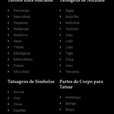
Tattoos mais buscadas
Tatuagens de Animais
Femininas
Águia
Masculinas
Beija-flor
Pequenas
Borboleta
Religiosas
Cachorro
Realismo
Gato
Maori
Leão
Tribais
Lobo
Mitológicas
Tigre
Minimalistas
Onça
Frases
Urso
Old school
Pássaros
Tatuagens de Símbolos
Partes do Corpo para
Tatuar
Âncora
Antebraço
Cruz
Barriga
Coroa
Braço
Espadas