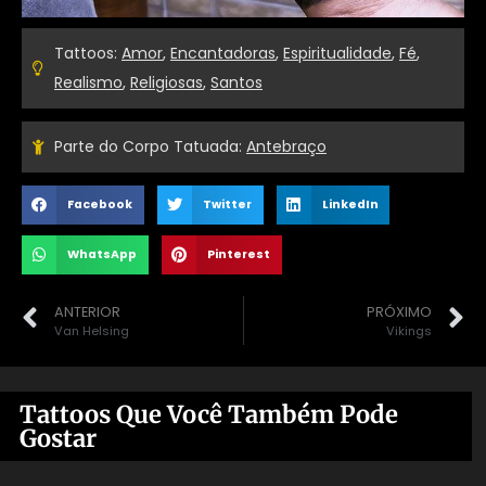
Tattoos:
Amor
,
Encantadoras
,
Espiritualidade
,
Fé
,
Realismo
,
Religiosas
,
Santos
Parte do Corpo Tatuada:
Antebraço
Facebook
Twitter
LinkedIn
WhatsApp
Pinterest
ANTERIOR
PRÓXIMO
Van Helsing
Vikings
Tattoos Que Você Também Pode
Gostar